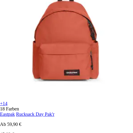
+14
18 Farben
Eastpak
Rucksack Day Pak'r
Ab
59,90 €