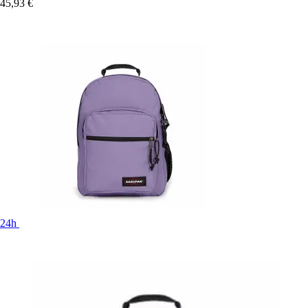
45,93 €
24h