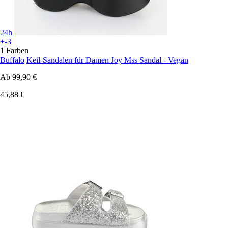
24h
+-3
1 Farben
Buffalo
Keil-Sandalen für Damen Joy Mss Sandal - Vegan
Ab
99,90 €
45,88 €