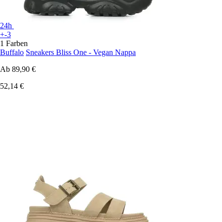
24h
+-3
1 Farben
Buffalo
Sneakers Bliss One - Vegan Nappa
Ab
89,90 €
52,14 €