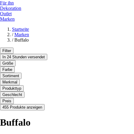
Für ihn
Dekoration
Outlet
Marken
Startseite
/
Marken
/
Buffalo
Filter
In 24 Stunden versendet
Größe
Farbe
Sortiment
Merkmal
Produkttyp
Geschlecht
Preis
455 Produkte anzeigen
Buffalo