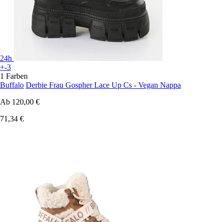
24h
+-3
1 Farben
Buffalo
Derbie Frau Gospher Lace Up Cs - Vegan Nappa
Ab
120,00 €
71,34 €