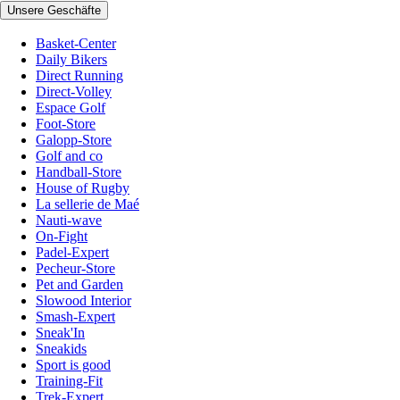
Unsere Geschäfte
Basket-Center
Daily Bikers
Direct Running
Direct-Volley
Espace Golf
Foot-Store
Galopp-Store
Golf and co
Handball-Store
House of Rugby
La sellerie de Maé
Nauti-wave
On-Fight
Padel-Expert
Pecheur-Store
Pet and Garden
Slowood Interior
Smash-Expert
Sneak'In
Sneakids
Sport is good
Training-Fit
Trek-Expert