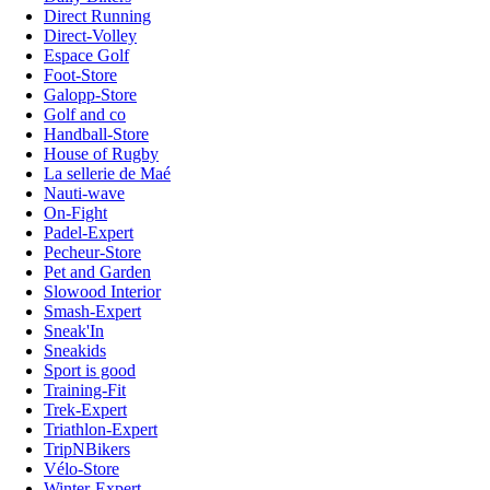
Direct Running
Direct-Volley
Espace Golf
Foot-Store
Galopp-Store
Golf and co
Handball-Store
House of Rugby
La sellerie de Maé
Nauti-wave
On-Fight
Padel-Expert
Pecheur-Store
Pet and Garden
Slowood Interior
Smash-Expert
Sneak'In
Sneakids
Sport is good
Training-Fit
Trek-Expert
Triathlon-Expert
TripNBikers
Vélo-Store
Winter-Expert