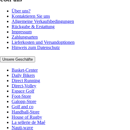
Über uns?
Kontaktieren Sie uns
Allgemeine Verkaufsbedingungen
Rückgabe & Erstattung
Impressum
Zahlungsarten
Lieferkosten und Versandoptionen
Hinweis zum Datenschutz
Unsere Geschäfte
Basket-Center
Daily Bikers
Direct Running
Direct-Volley
Espace Golf
Foot-Store
Galopp-Store
Golf and co
Handball-Store
House of Rugby
La sellerie de Maé
Nauti-wave