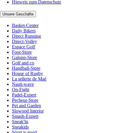
Hinweis zum Datenschutz
Unsere Geschäfte
Basket-Center
Daily Bikers
Direct Running
Direct-Volley
Espace Golf
Foot-Store
Galopp-Store
Golf and co
Handball-Store
House of Rugby
La sellerie de Maé
Nauti-wave
On-Fight
Padel-Expert
Pecheur-Store
Pet and Garden
Slowood Interior
Smash-Expert
Sneak'In
Sneakids
Sport is good