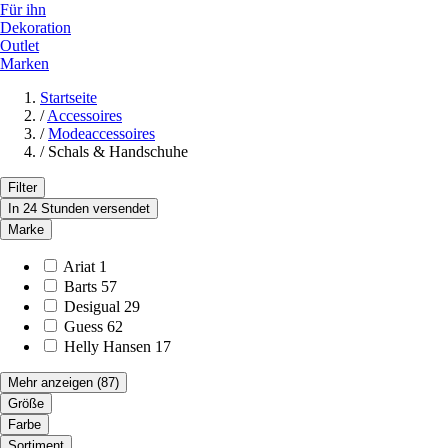
Für ihn
Dekoration
Outlet
Marken
Startseite
/
Accessoires
/
Modeaccessoires
/
Schals & Handschuhe
Filter
In 24 Stunden versendet
Marke
Ariat
1
Barts
57
Desigual
29
Guess
62
Helly Hansen
17
Mehr anzeigen
(87)
Größe
Farbe
Sortiment