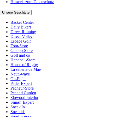
Hinweis zum Datenschutz
Unsere Geschäfte
Basket-Center
Daily Bikers
Direct Running
Direct-Volley
Espace Golf
Foot-Store
Galopp-Store
Golf and co
Handball-Store
House of Rugby
La sellerie de Maé
Nauti-wave
On-Fight
Padel-Expert
Pecheur-Store
Pet and Garden
Slowood Interior
Smash-Expert
Sneak'In
Sneakids
Sport is good