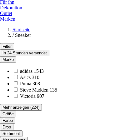
Für ihn
Dekoration
Outlet
Marken
Startseite
/
Sneaker
Filter
In 24 Stunden versendet
Marke
adidas
1543
Asics
310
Puma
308
Steve Madden
135
Victoria
907
Mehr anzeigen
(224)
Größe
Farbe
Drop
Sortiment