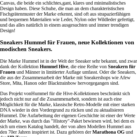
Canvas, die beide ein schlichtes,gant, klares und minimalistisches
Design haben. Diese Schuhe, die man an dem charakteristischen
Fischgrätenmuster der Marke erkennt, sind oft aus strapazierfähigen
und bequemen Materialien wie Leder, Nylon oder Wildleder gefertigt,
und das alles natürlich in einem ausgesuchten und immer trendigen
Design!
Sneakers Hummel für Frauen, neue Kollektionen von
modischen Sneakers.
Die Marke Hummel ist in der Welt der Sneaker sehr bekannt, und zwar
dank der Kollektion
Hummel Hive
, die eine Reihe von
Sneakern für
Frauen
und Männer in limitierter Auflage umfasst. Oder die Sneakers,
die aus der Zusammenarbeit der Marke mit Sneakershops wie Afew
Store, Mita, Hanon oder Blacktrainbow hervorgegangen sind.
Das Projekt vonHummel für die Hive-Kollektionen beschränkt sich
jedoch nicht nur auf die Zusammenarbeit, sondern ist auch eine
Möglichkeit für die Marke, klassische Retro-Modelle mit einer starken
DNA wieder in den Vordergrund zu rücken und zu aktualisieren
Hummel. Die Aufarbeitung der eigenen Geschichte ist einer der Werte
der Marke, was durch das "History"-Paket bewiesen wird, bei dem es
sich um einen Katalog handelt, der von alten Modellen Hummel aus
den 70er Jahren inspiriert ist. Dazu gehören der
Marathona OG
und