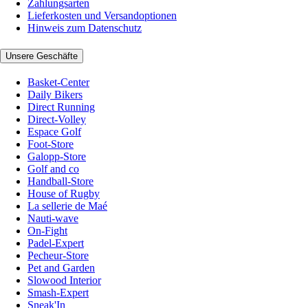
Zahlungsarten
Lieferkosten und Versandoptionen
Hinweis zum Datenschutz
Unsere Geschäfte
Basket-Center
Daily Bikers
Direct Running
Direct-Volley
Espace Golf
Foot-Store
Galopp-Store
Golf and co
Handball-Store
House of Rugby
La sellerie de Maé
Nauti-wave
On-Fight
Padel-Expert
Pecheur-Store
Pet and Garden
Slowood Interior
Smash-Expert
Sneak'In