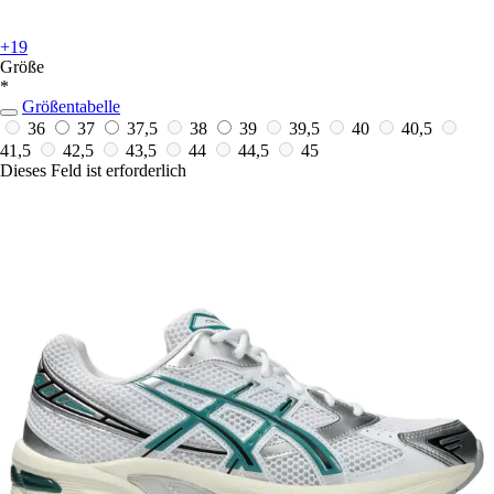
+19
Größe
*
Größentabelle
36
37
37,5
38
39
39,5
40
40,5
41,5
42,5
43,5
44
44,5
45
Dieses Feld ist erforderlich