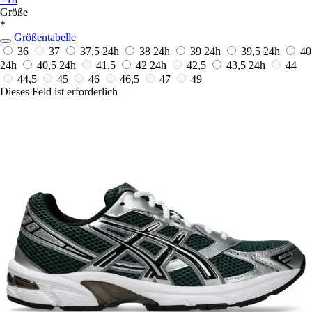
Größe
*
Größentabelle
36
37
37,5
24h
38
24h
39
24h
39,5
24h
40
24h
40,5
24h
41,5
42
24h
42,5
43,5
24h
44
44,5
45
46
46,5
47
49
Dieses Feld ist erforderlich