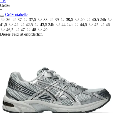
+19
Größe
*
Größentabelle
36
37
37,5
38
39
39,5
40
40,5
24h
41,5
42
42,5
43,5
24h
44
24h
44,5
45
46
46,5
47
48
49
Dieses Feld ist erforderlich