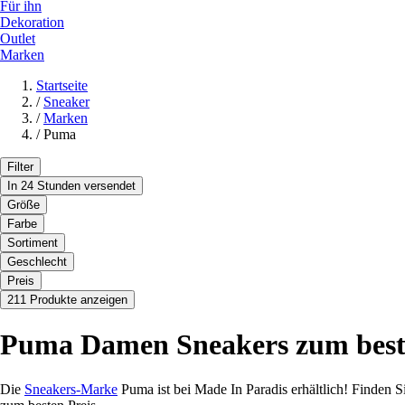
Für ihn
Dekoration
Outlet
Marken
Startseite
/
Sneaker
/
Marken
/
Puma
Filter
In 24 Stunden versendet
Größe
Farbe
Sortiment
Geschlecht
Preis
211 Produkte anzeigen
Puma Damen Sneakers zum beste
Die
Sneakers-Marke
Puma ist bei Made In Paradis erhältlich! Finden 