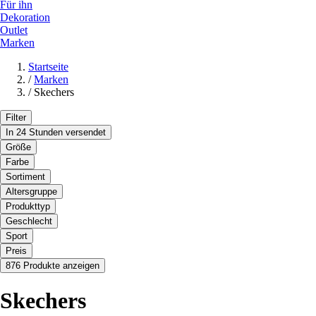
Für ihn
Dekoration
Outlet
Marken
Startseite
/
Marken
/
Skechers
Filter
In 24 Stunden versendet
Größe
Farbe
Sortiment
Altersgruppe
Produkttyp
Geschlecht
Sport
Preis
876 Produkte anzeigen
Skechers