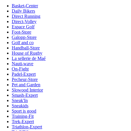
Basket-Center
Daily Bikers
Direct Running
Direct-Volley
Espace Golf
Foot-Store
Galopp-Store
Golf and co
Handball-Store
House of Rugby
La sellerie de Maé
Nauti-wave
On-Fight
Padel-Expert
Pecheur-Store
Pet and Garden
Slowood Interior
Smash-Expert
Sneak'In
Sneakids
Sport is good
Training-Fit
Trek-Expert
Triathlon-Expert