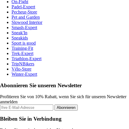
On-Fight
Padel-Expert
Pecheur-Store
Pet and Garden
Slowood Interior
Smash-Expert
Sneak'In
Sneakids
Sport is good
Training-Fit
Trek-Expert
Triathlon-Expert
TripNBikers
Vélo-Store
Winter-Expert
Abonnieren Sie unseren Newsletter
Profitieren Sie von 10% Rabatt, wenn Sie sich für unseren Newsletter
anmelden
Abonnieren
Bleiben Sie in Verbindung