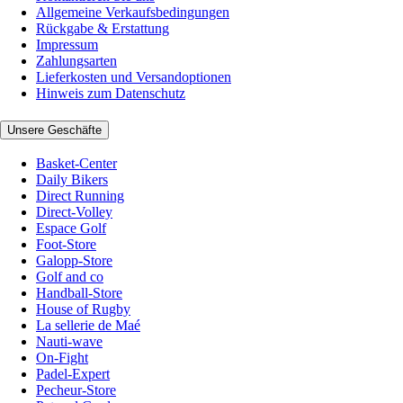
Allgemeine Verkaufsbedingungen
Rückgabe & Erstattung
Impressum
Zahlungsarten
Lieferkosten und Versandoptionen
Hinweis zum Datenschutz
Unsere Geschäfte
Basket-Center
Daily Bikers
Direct Running
Direct-Volley
Espace Golf
Foot-Store
Galopp-Store
Golf and co
Handball-Store
House of Rugby
La sellerie de Maé
Nauti-wave
On-Fight
Padel-Expert
Pecheur-Store