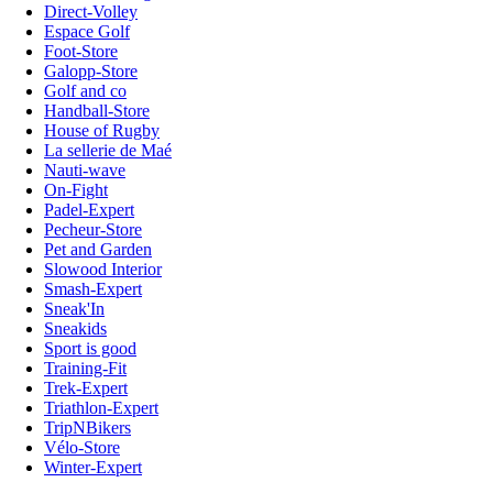
Direct-Volley
Espace Golf
Foot-Store
Galopp-Store
Golf and co
Handball-Store
House of Rugby
La sellerie de Maé
Nauti-wave
On-Fight
Padel-Expert
Pecheur-Store
Pet and Garden
Slowood Interior
Smash-Expert
Sneak'In
Sneakids
Sport is good
Training-Fit
Trek-Expert
Triathlon-Expert
TripNBikers
Vélo-Store
Winter-Expert