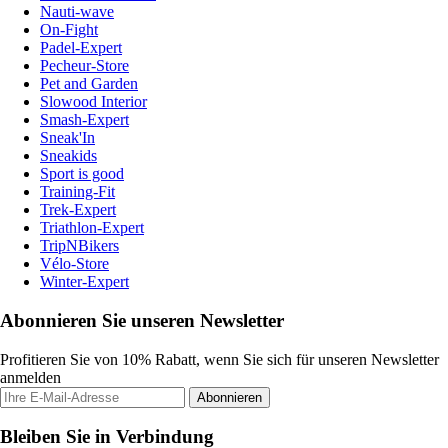
Nauti-wave
On-Fight
Padel-Expert
Pecheur-Store
Pet and Garden
Slowood Interior
Smash-Expert
Sneak'In
Sneakids
Sport is good
Training-Fit
Trek-Expert
Triathlon-Expert
TripNBikers
Vélo-Store
Winter-Expert
Abonnieren Sie unseren Newsletter
Profitieren Sie von 10% Rabatt, wenn Sie sich für unseren Newsletter
anmelden
Abonnieren
Bleiben Sie in Verbindung