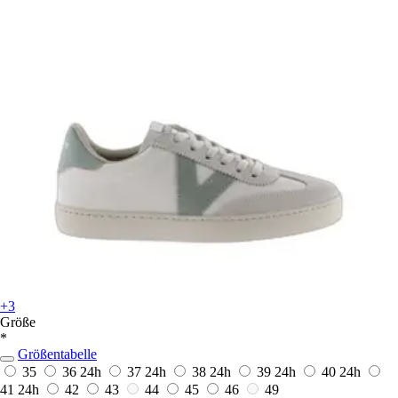
+3
Größe
*
Größentabelle
35
36
24h
37
24h
38
24h
39
24h
40
24h
41
24h
42
43
44
45
46
49