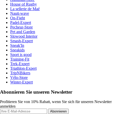
House of Rugby
La sellerie de Maé
Nauti-wave
On-Fight
Padel-Expert
Pecheur-Store
Pet and Garden
Slowood Interior
Smash-Expert
Sneak'In
Sneakids
Sport is good
Training-Fit
Trek-Expert
Triathlon-Expert
TripNBikers
Vélo-Store
Winter-Expert
Abonnieren Sie unseren Newsletter
Profitieren Sie von 10% Rabatt, wenn Sie sich für unseren Newsletter
anmelden
Abonnieren