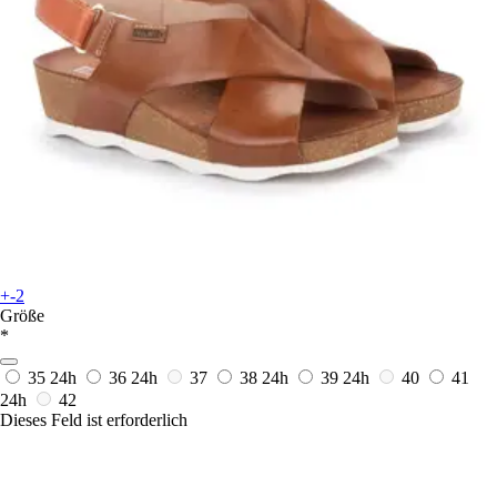
+-2
Größe
*
35
24h
36
24h
37
38
24h
39
24h
40
41
24h
42
Dieses Feld ist erforderlich