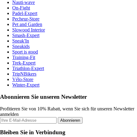
Nauti-wave
On-Fight
Padel-Expert
Pecheur-Store
Pet and Garden
Slowood Interior
Smash-Expert
Sneak'In
Sneakids
Sport is good
Training-Fit
Trek-Expert
Triathlon-Expert
TripNBikers
Vélo-Store
Winter-Expert
Abonnieren Sie unseren Newsletter
Profitieren Sie von 10% Rabatt, wenn Sie sich für unseren Newsletter
anmelden
Abonnieren
Bleiben Sie in Verbindung