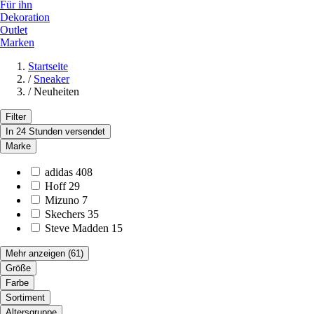
Für ihn
Dekoration
Outlet
Marken
Startseite
/
Sneaker
/
Neuheiten
Filter
In 24 Stunden versendet
Marke
adidas
408
Hoff
29
Mizuno
7
Skechers
35
Steve Madden
15
Mehr anzeigen
(61)
Größe
Farbe
Sortiment
Altersgruppe