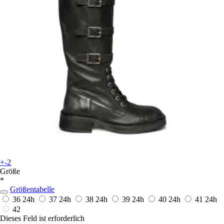
+-2
Größe
*
Größentabelle
36
24h
37
24h
38
24h
39
24h
40
24h
41
24h
42
Dieses Feld ist erforderlich