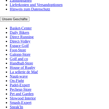
Zahlungsarten
Lieferkosten und Versandoptionen
Hinweis zum Datenschutz
Unsere Geschäfte
Basket-Center
Daily Bikers
Direct Running
Direct-Volley
Espace Golf
Foot-Store
Galopp-Store
Golf and co
Handball-Store
House of Rugby
La sellerie de Maé
Nauti-wave
On-Fight
Padel-Expert
Pecheur-Store
Pet and Garden
Slowood Interior
Smash-Expert
Sneak'In