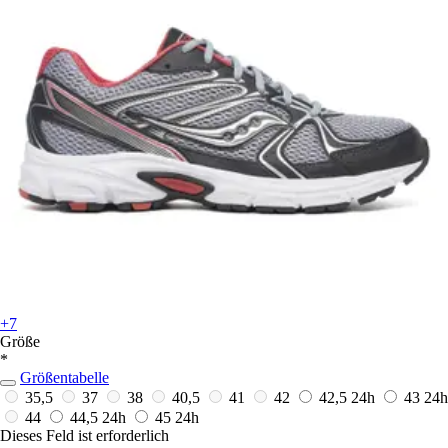
+7
Größe
*
Größentabelle
35,5
37
38
40,5
41
42
42,5
24h
43
24h
44
44,5
24h
45
24h
Dieses Feld ist erforderlich