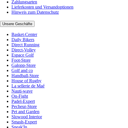
Zahlungsarten
Lieferkosten und Versandoptionen
Hinweis zum Datenschutz
Unsere Geschäfte
Basket-Center
Daily Bikers
Direct Running
Direct-Volley
Espace Golf
Foot-Store
Galopp-Store
Golf and co
Handball-Store
House of Rugby
La sellerie de Maé
Nauti-wave
On-Fight
Padel-Expert
Pecheur-Store
Pet and Garden
Slowood Interior
Smash-Expert
Sneak'In