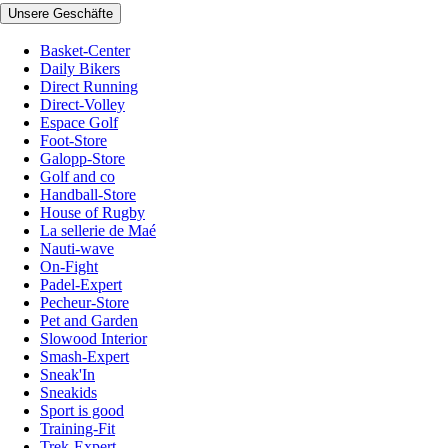
Unsere Geschäfte
Basket-Center
Daily Bikers
Direct Running
Direct-Volley
Espace Golf
Foot-Store
Galopp-Store
Golf and co
Handball-Store
House of Rugby
La sellerie de Maé
Nauti-wave
On-Fight
Padel-Expert
Pecheur-Store
Pet and Garden
Slowood Interior
Smash-Expert
Sneak'In
Sneakids
Sport is good
Training-Fit
Trek-Expert