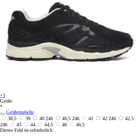
+3
Größe
*
Größentabelle
38,5
39
40
24h
40,5
24h
41
42
24h
42,5
24h
43
44
44,5
46
46,5
Dieses Feld ist erforderlich