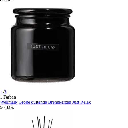
+-3
1 Farben
Wellmark
Große duftende Brennkerzen Just Relax
50,33 €