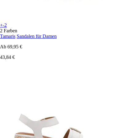
+-2
2 Farben
Tamaris
Sandalen für Damen
Ab
69,95 €
43,84 €