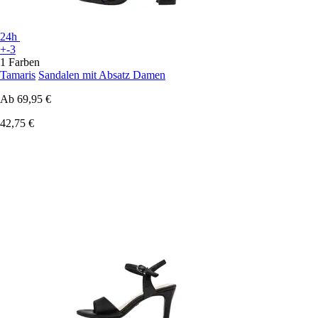
24h
+-3
1 Farben
Tamaris
Sandalen mit Absatz Damen
Ab
69,95 €
42,75 €