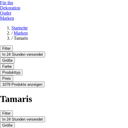
Für ihn
Dekoration
Outlet
Marken
Startseite
/
Marken
/
Tamaris
Filter
In 24 Stunden versendet
Größe
Farbe
Produkttyp
Preis
1079 Produkte anzeigen
Tamaris
Filter
In 24 Stunden versendet
Größe