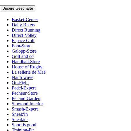
Unsere Geschäfte
Basket-Center
Daily Bikers
Direct Running
Direct-Volley
Espace Golf
Foot-Store
Galopp-Store
Golf and co
Handball-Store
House of Rugby
La sellerie de Maé
Nauti-wave
On-Fight
Padel-Expert
Pecheur-Store
Pet and Garden
Slowood Interior
Smash-Expert
Sneak'In
Sneakids
Sport is good
Training-Fit