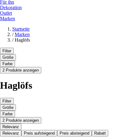
Für ihn
Dekoration
Outlet
Marken
Startseite
/
Marken
/
Haglöfs
Filter
Größe
Farbe
2 Produkte anzeigen
Haglöfs
Filter
Größe
Farbe
2 Produkte anzeigen
Relevanz
Relevanz
Preis aufsteigend
Preis absteigend
Rabatt