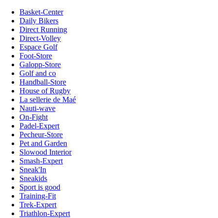
Basket-Center
Daily Bikers
Direct Running
Direct-Volley
Espace Golf
Foot-Store
Galopp-Store
Golf and co
Handball-Store
House of Rugby
La sellerie de Maé
Nauti-wave
On-Fight
Padel-Expert
Pecheur-Store
Pet and Garden
Slowood Interior
Smash-Expert
Sneak'In
Sneakids
Sport is good
Training-Fit
Trek-Expert
Triathlon-Expert