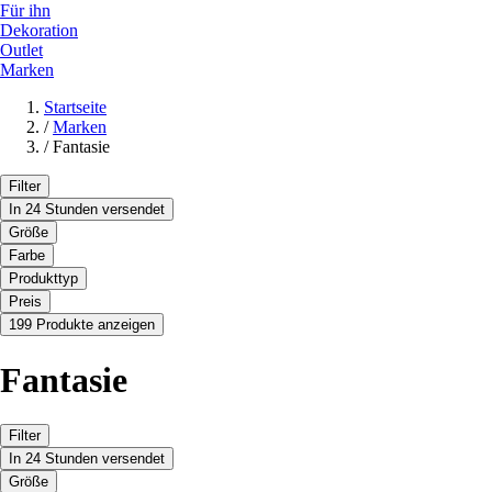
Für ihn
Dekoration
Outlet
Marken
Startseite
/
Marken
/
Fantasie
Filter
In 24 Stunden versendet
Größe
Farbe
Produkttyp
Preis
199 Produkte anzeigen
Fantasie
Filter
In 24 Stunden versendet
Größe