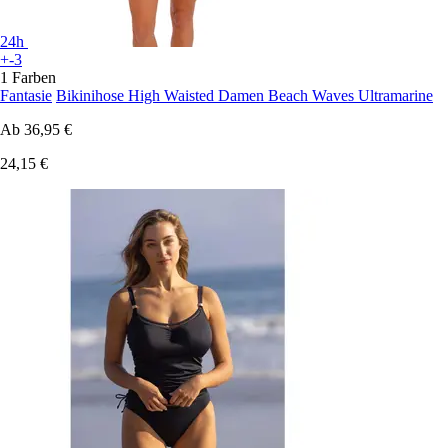
24h
+-3
1 Farben
Fantasie
Bikinihose High Waisted Damen Beach Waves Ultramarine
Ab
36,95 €
24,15 €