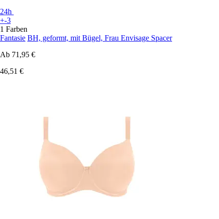
24h
+-3
1 Farben
Fantasie
BH, geformt, mit Bügel, Frau Envisage Spacer
Ab
71,95 €
46,51 €