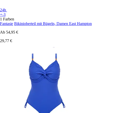
24h
+-3
1 Farben
Fantasie
Bikinioberteil mit Bügeln, Damen East Hampton
Ab
54,95 €
29,77 €