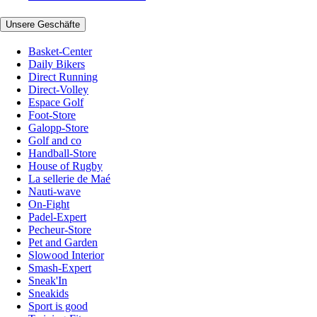
Unsere Geschäfte
Basket-Center
Daily Bikers
Direct Running
Direct-Volley
Espace Golf
Foot-Store
Galopp-Store
Golf and co
Handball-Store
House of Rugby
La sellerie de Maé
Nauti-wave
On-Fight
Padel-Expert
Pecheur-Store
Pet and Garden
Slowood Interior
Smash-Expert
Sneak'In
Sneakids
Sport is good