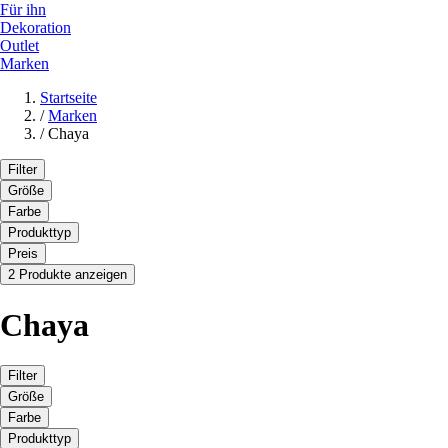
Für ihn
Dekoration
Outlet
Marken
Startseite
/
Marken
/
Chaya
Filter
Größe
Farbe
Produkttyp
Preis
2 Produkte anzeigen
Chaya
Filter
Größe
Farbe
Produkttyp