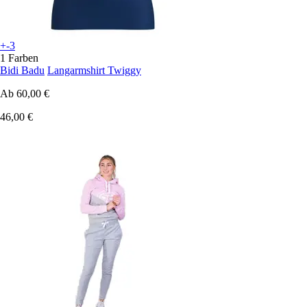
+-3
1 Farben
Bidi Badu
Langarmshirt Twiggy
Ab
60,00 €
46,00 €