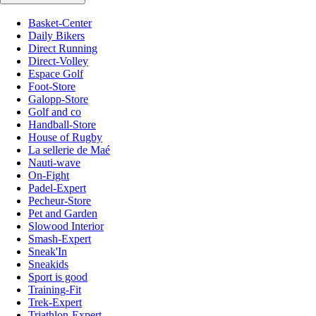
Basket-Center
Daily Bikers
Direct Running
Direct-Volley
Espace Golf
Foot-Store
Galopp-Store
Golf and co
Handball-Store
House of Rugby
La sellerie de Maé
Nauti-wave
On-Fight
Padel-Expert
Pecheur-Store
Pet and Garden
Slowood Interior
Smash-Expert
Sneak'In
Sneakids
Sport is good
Training-Fit
Trek-Expert
Triathlon-Expert