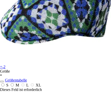
+-2
Größe
*
Größentabelle
S
M
L
XL
Dieses Feld ist erforderlich