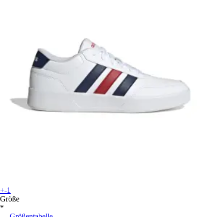
+-1
Größe
*
Größentabelle