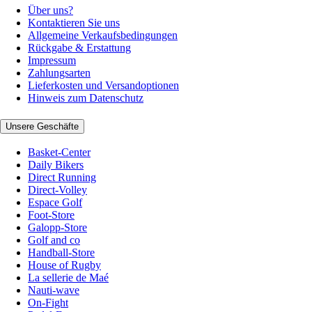
Über uns?
Kontaktieren Sie uns
Allgemeine Verkaufsbedingungen
Rückgabe & Erstattung
Impressum
Zahlungsarten
Lieferkosten und Versandoptionen
Hinweis zum Datenschutz
Unsere Geschäfte
Basket-Center
Daily Bikers
Direct Running
Direct-Volley
Espace Golf
Foot-Store
Galopp-Store
Golf and co
Handball-Store
House of Rugby
La sellerie de Maé
Nauti-wave
On-Fight