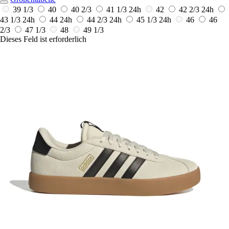
39 1/3
40
40 2/3
41 1/3
24h
42
42 2/3
24h
43 1/3
24h
44
24h
44 2/3
24h
45 1/3
24h
46
46
2/3
47 1/3
48
49 1/3
Dieses Feld ist erforderlich