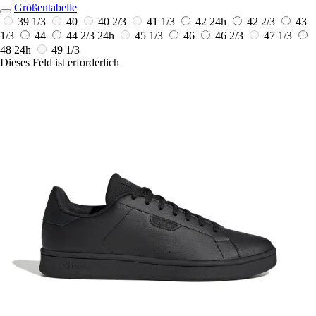
Größentabelle
39 1/3
40
40 2/3
41 1/3
42
24h
42 2/3
43
1/3
44
44 2/3
24h
45 1/3
46
46 2/3
47 1/3
48
24h
49 1/3
Dieses Feld ist erforderlich