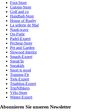
Foot-Store
Galopp-Store
Golf and co
Handball-Store
House of Rugby
La sellerie de Maé
Nauti-wave
On-Fight
Padel-Expert
Pecheur-Store
Pet and Garden
Slowood Interior
Smash-Expert
Sneak'In
Sneakids
Sport is good
Training-Fit
Trek-Expert
Triathlon-Expert
TripNBikers
Vélo-Store
Winter-Expert
Abonnieren Sie unseren Newsletter