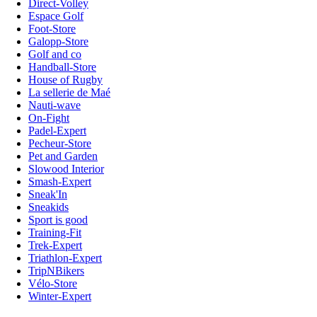
Direct-Volley
Espace Golf
Foot-Store
Galopp-Store
Golf and co
Handball-Store
House of Rugby
La sellerie de Maé
Nauti-wave
On-Fight
Padel-Expert
Pecheur-Store
Pet and Garden
Slowood Interior
Smash-Expert
Sneak'In
Sneakids
Sport is good
Training-Fit
Trek-Expert
Triathlon-Expert
TripNBikers
Vélo-Store
Winter-Expert