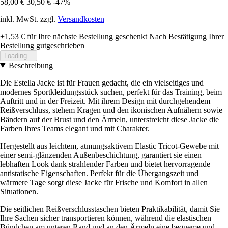
58,00 €
30,50 €
-47%
inkl. MwSt. zzgl.
Versandkosten
+1,53 €
für Ihre nächste Bestellung geschenkt
Nach Bestätigung Ihrer
Bestellung gutgeschrieben
Loading...
Beschreibung
Die Estella Jacke ist für Frauen gedacht, die ein vielseitiges und
modernes Sportkleidungsstück suchen, perfekt für das Training, beim
Auftritt und in der Freizeit. Mit ihrem Design mit durchgehendem
Reißverschluss, stehem Kragen und den ikonischen Aufnähern sowie
Bändern auf der Brust und den Ärmeln, unterstreicht diese Jacke die
Farben Ihres Teams elegant und mit Charakter.
Hergestellt aus leichtem, atmungsaktivem Elastic Tricot-Gewebe mit
einer semi-glänzenden Außenbeschichtung, garantiert sie einen
lebhaften Look dank strahlender Farben und bietet hervorragende
antistatische Eigenschaften. Perfekt für die Übergangszeit und
wärmere Tage sorgt diese Jacke für Frische und Komfort in allen
Situationen.
Die seitlichen Reißverschlusstaschen bieten Praktikabilität, damit Sie
Ihre Sachen sicher transportieren können, während die elastischen
Bündchen am unteren Rand und an den Ärmeln eine bequeme und