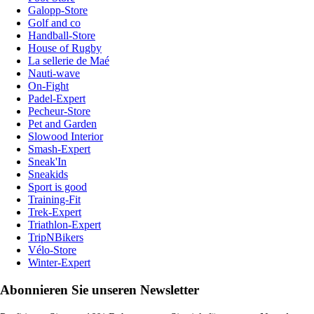
Galopp-Store
Golf and co
Handball-Store
House of Rugby
La sellerie de Maé
Nauti-wave
On-Fight
Padel-Expert
Pecheur-Store
Pet and Garden
Slowood Interior
Smash-Expert
Sneak'In
Sneakids
Sport is good
Training-Fit
Trek-Expert
Triathlon-Expert
TripNBikers
Vélo-Store
Winter-Expert
Abonnieren Sie unseren Newsletter