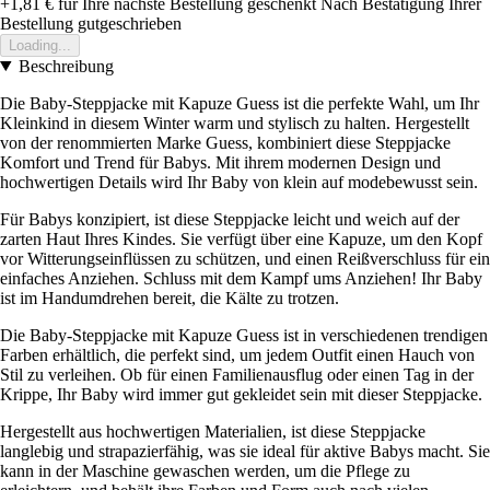
+1,81 €
für Ihre nächste Bestellung geschenkt
Nach Bestätigung Ihrer
Bestellung gutgeschrieben
Loading...
Beschreibung
Die Baby-Steppjacke mit Kapuze Guess ist die perfekte Wahl, um Ihr
Kleinkind in diesem Winter warm und stylisch zu halten. Hergestellt
von der renommierten Marke Guess, kombiniert diese Steppjacke
Komfort und Trend für Babys. Mit ihrem modernen Design und
hochwertigen Details wird Ihr Baby von klein auf modebewusst sein.
Für Babys konzipiert, ist diese Steppjacke leicht und weich auf der
zarten Haut Ihres Kindes. Sie verfügt über eine Kapuze, um den Kopf
vor Witterungseinflüssen zu schützen, und einen Reißverschluss für ein
einfaches Anziehen. Schluss mit dem Kampf ums Anziehen! Ihr Baby
ist im Handumdrehen bereit, die Kälte zu trotzen.
Die Baby-Steppjacke mit Kapuze Guess ist in verschiedenen trendigen
Farben erhältlich, die perfekt sind, um jedem Outfit einen Hauch von
Stil zu verleihen. Ob für einen Familienausflug oder einen Tag in der
Krippe, Ihr Baby wird immer gut gekleidet sein mit dieser Steppjacke.
Hergestellt aus hochwertigen Materialien, ist diese Steppjacke
langlebig und strapazierfähig, was sie ideal für aktive Babys macht. Sie
kann in der Maschine gewaschen werden, um die Pflege zu