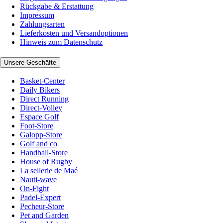
Rückgabe & Erstattung
Impressum
Zahlungsarten
Lieferkosten und Versandoptionen
Hinweis zum Datenschutz
Unsere Geschäfte
Basket-Center
Daily Bikers
Direct Running
Direct-Volley
Espace Golf
Foot-Store
Galopp-Store
Golf and co
Handball-Store
House of Rugby
La sellerie de Maé
Nauti-wave
On-Fight
Padel-Expert
Pecheur-Store
Pet and Garden