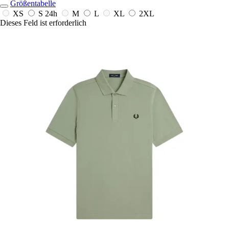
Größentabelle
XS
S
24h
M
L
XL
2XL
Dieses Feld ist erforderlich