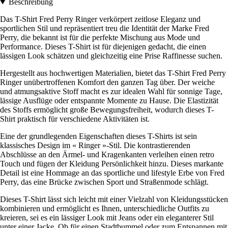
Beschreibung
Das T-Shirt Fred Perry Ringer verkörpert zeitlose Eleganz und
sportlichen Stil und repräsentiert treu die Identität der Marke Fred
Perry, die bekannt ist für die perfekte Mischung aus Mode und
Performance. Dieses T-Shirt ist für diejenigen gedacht, die einen
lässigen Look schätzen und gleichzeitig eine Prise Raffinesse suchen.
Hergestellt aus hochwertigen Materialien, bietet das T-Shirt Fred Perry
Ringer unübertroffenen Komfort den ganzen Tag über. Der weiche
und atmungsaktive Stoff macht es zur idealen Wahl für sonnige Tage,
lässige Ausflüge oder entspannte Momente zu Hause. Die Elastizität
des Stoffs ermöglicht große Bewegungsfreiheit, wodurch dieses T-
Shirt praktisch für verschiedene Aktivitäten ist.
Eine der grundlegenden Eigenschaften dieses T-Shirts ist sein
klassisches Design im « Ringer »-Stil. Die kontrastierenden
Abschlüsse an den Ärmel- und Kragenkanten verleihen einen retro
Touch und fügen der Kleidung Persönlichkeit hinzu. Dieses markante
Detail ist eine Hommage an das sportliche und lifestyle Erbe von Fred
Perry, das eine Brücke zwischen Sport und Straßenmode schlägt.
Dieses T-Shirt lässt sich leicht mit einer Vielzahl von Kleidungsstücken
kombinieren und ermöglicht es Ihnen, unterschiedliche Outfits zu
kreieren, sei es ein lässiger Look mit Jeans oder ein eleganterer Stil
unter einer Jacke. Ob für einen Stadtbummel oder zum Entspannen mit