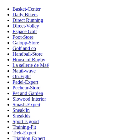
Basket-Center
Daily Bikers
Direct Running
Direct-Volley
Espace Golf
Foot-Store
Galopp-Store
Golf and co
Handball-Store
House of Rugby
La sellerie de Maé
Nauti-wave
On-Fight
Padel-Expert
Pecheur-Store
Pet and Garden
Slowood Interior
Smash-Expert
Sneak'In
Sneakids
Sport is good
Training-Fit
Trek-Expert
Triathlon-Expert