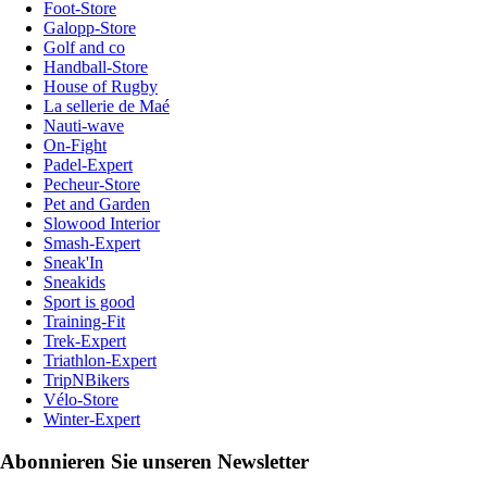
Foot-Store
Galopp-Store
Golf and co
Handball-Store
House of Rugby
La sellerie de Maé
Nauti-wave
On-Fight
Padel-Expert
Pecheur-Store
Pet and Garden
Slowood Interior
Smash-Expert
Sneak'In
Sneakids
Sport is good
Training-Fit
Trek-Expert
Triathlon-Expert
TripNBikers
Vélo-Store
Winter-Expert
Abonnieren Sie unseren Newsletter