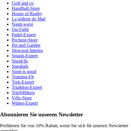
Golf and co
Handball-Store
House of Rugby
La sellerie de Maé
Nauti-wave
On-Fight
Padel-Expert
Pecheur-Store
Pet and Garden
Slowood Interior
Smash-Expert
Sneak'In
Sneakids
Sport is good
Training-Fit
Trek-Expert
Triathlon-Expert
TripNBikers
Vélo-Store
Winter-Expert
Abonnieren Sie unseren Newsletter
Profitieren Sie von 10% Rabatt, wenn Sie sich für unseren Newsletter
anmelden