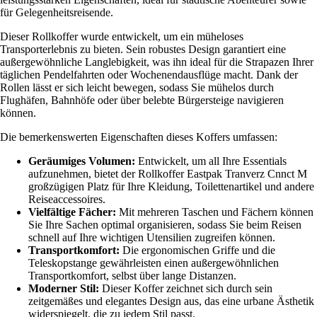
für Gelegenheitsreisende.
Dieser Rollkoffer wurde entwickelt, um ein müheloses
Transporterlebnis zu bieten. Sein robustes Design garantiert eine
außergewöhnliche Langlebigkeit, was ihn ideal für die Strapazen Ihrer
täglichen Pendelfahrten oder Wochenendausflüge macht. Dank der
Rollen lässt er sich leicht bewegen, sodass Sie mühelos durch
Flughäfen, Bahnhöfe oder über belebte Bürgersteige navigieren
können.
Die bemerkenswerten Eigenschaften dieses Koffers umfassen:
Geräumiges Volumen:
Entwickelt, um all Ihre Essentials
aufzunehmen, bietet der Rollkoffer Eastpak Tranverz Cnnct M
großzügigen Platz für Ihre Kleidung, Toilettenartikel und andere
Reiseaccessoires.
Vielfältige Fächer:
Mit mehreren Taschen und Fächern können
Sie Ihre Sachen optimal organisieren, sodass Sie beim Reisen
schnell auf Ihre wichtigen Utensilien zugreifen können.
Transportkomfort:
Die ergonomischen Griffe und die
Teleskopstange gewährleisten einen außergewöhnlichen
Transportkomfort, selbst über lange Distanzen.
Moderner Stil:
Dieser Koffer zeichnet sich durch sein
zeitgemäßes und elegantes Design aus, das eine urbane Ästhetik
widerspiegelt, die zu jedem Stil passt.