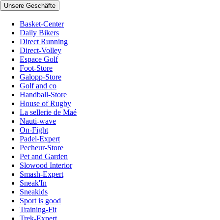
Unsere Geschäfte
Basket-Center
Daily Bikers
Direct Running
Direct-Volley
Espace Golf
Foot-Store
Galopp-Store
Golf and co
Handball-Store
House of Rugby
La sellerie de Maé
Nauti-wave
On-Fight
Padel-Expert
Pecheur-Store
Pet and Garden
Slowood Interior
Smash-Expert
Sneak'In
Sneakids
Sport is good
Training-Fit
Trek-Expert