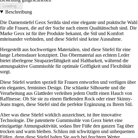
Loading...
Beschreibung
Die Damenstiefel Geox Serilda sind eine elegante und praktische Wahl
für alle Frauen, die auf der Suche nach einem Qualitätsschuh sind. Die
Marke Geox ist für ihre Produkte bekannt, die Stil und Komfort
miteinander verbinden, und diese Stiefel sind keine Ausnahme.
Hergestellt aus hochwertigen Materialien, sind diese Stiefel für eine
lange Lebensdauer konzipiert. Das Obermaterial aus echtem Leder
bietet überlegene Strapazierfähigkeit und Haltbarkeit, während die
atmungsaktive Gummisohle für optimale Griffigkeit und Flexibilität
sorgt.
Diese Stiefel wurden speziell für Frauen entworfen und verfügen über
ein elegantes, feminines Design. Die schlanke Silhouette und die
Verarbeitung aus Glattleder verleihen jedem Outfit einen Hauch von
Raffinesse. Ob Sie sie zu einem fließenden Rock oder einer Skinny-
Jeans tragen, diese Stiefel sind die perfekte Ergänzung zu Ihrem Stil.
Aber was diese Stiefel wirklich auszeichnet, ist ihre innovative
Technologie. Die patentierte Gummisohle von Geox bietet eine
einzigartige Atmungsaktivität, sodass Ihre Füße den ganzen Tag über
trocken und warm bleiben. Schluss mit schwitzigen und unbequemen
Füßen, denn diese Stiefel halten Sie auch bei feuchtem Wetter