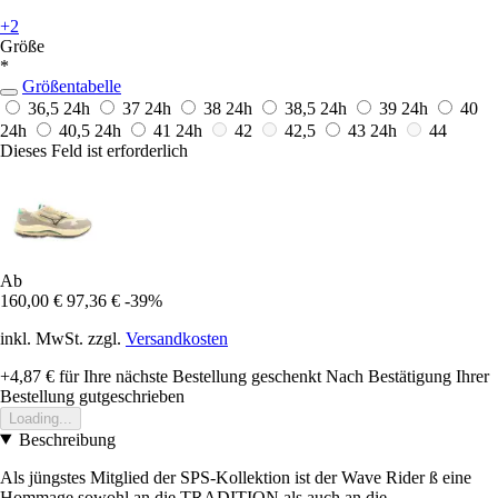
+2
Größe
*
Größentabelle
36,5
24h
37
24h
38
24h
38,5
24h
39
24h
40
24h
40,5
24h
41
24h
42
42,5
43
24h
44
Dieses Feld ist erforderlich
Ab
160,00 €
97,36 €
-39%
inkl. MwSt. zzgl.
Versandkosten
+4,87 €
für Ihre nächste Bestellung geschenkt
Nach Bestätigung Ihrer
Bestellung gutgeschrieben
Loading...
Beschreibung
Als jüngstes Mitglied der SPS-Kollektion ist der Wave Rider ß eine
Hommage sowohl an die TRADITION als auch an die