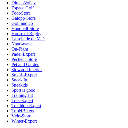
Direct-Volley
Espace Golf
Foot-Store
Galopp-Store
Golf and co
Handball-Store
House of Rugby
La sellerie de Maé
Nauti-wave
On-Fight
Padel-Expert
Pecheur-Store
Pet and Garden
Slowood Interior
Smash-Expert
Sneak'In
Sneakids
Sport is good
Training-Fit
Trek-Expert
Triathlon-Expert
TripNBikers
Vélo-Store
Winter-Expert