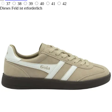
37
38
39
40
41
42
Dieses Feld ist erforderlich