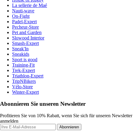
La sellerie de Maé
Nauti-wave
On-Fight
Padel-Expert
Pecheur-Store
Pet and Garden
Slowood Interior
Smash-Expert
Sneak'In
Sneakids
Sport is good
Training-Fit
Trek-Expert
Triathlon-Expert
TripNBikers
Vélo-Store
Winter-Expert
Abonnieren Sie unseren Newsletter
Profitieren Sie von 10% Rabatt, wenn Sie sich für unseren Newsletter
anmelden
Abonnieren