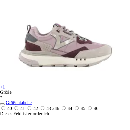
+1
Größe
*
Größentabelle
40
41
42
43
24h
44
45
46
Dieses Feld ist erforderlich