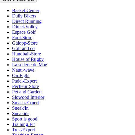
Basket-Center
Daily Bikers
Direct Running
Direct-Volley
Espace Golf
Foot-Store
Galopp-Store
Golf and co
Handball-Store
House of Rugby
La sellerie de Maé
Nauti-wave
On-Fight
Padel-Expert
Pecheur-Store
Pet and Garden
Slowood Interior
Smash-Expert
Sneak'In
Sneakids
Sport is good
Training-Fit
Trek-Expert