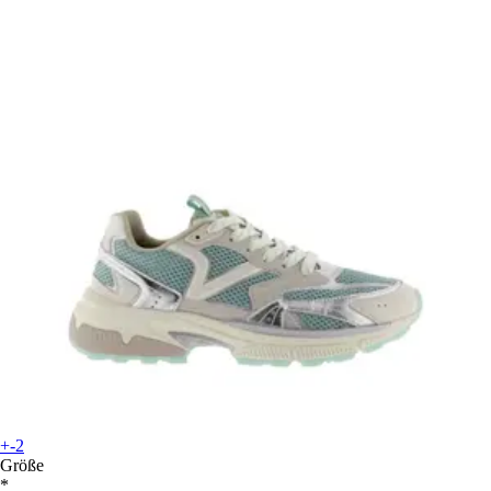
+-2
Größe
*