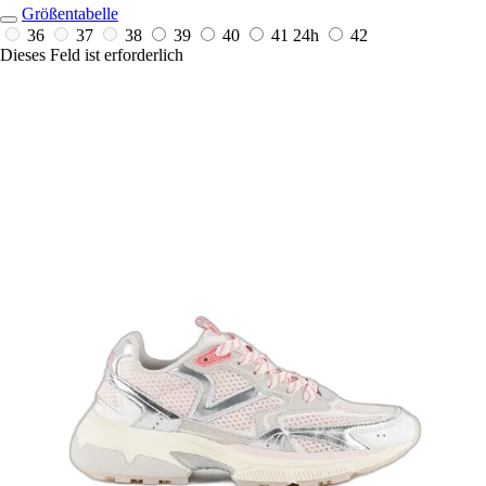
Größentabelle
36
37
38
39
40
41
24h
42
Dieses Feld ist erforderlich