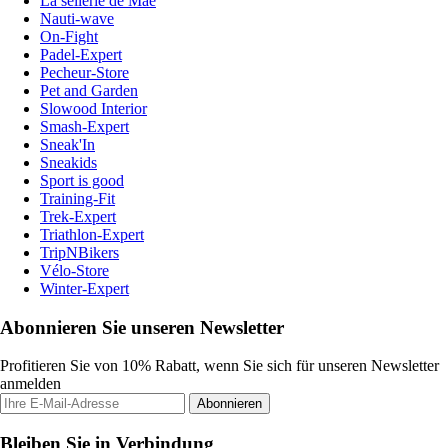
La sellerie de Maé
Nauti-wave
On-Fight
Padel-Expert
Pecheur-Store
Pet and Garden
Slowood Interior
Smash-Expert
Sneak'In
Sneakids
Sport is good
Training-Fit
Trek-Expert
Triathlon-Expert
TripNBikers
Vélo-Store
Winter-Expert
Abonnieren Sie unseren Newsletter
Profitieren Sie von 10% Rabatt, wenn Sie sich für unseren Newsletter
anmelden
Abonnieren
Bleiben Sie in Verbindung